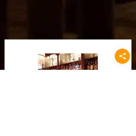
Café 't Kroegje