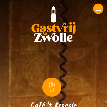
Café 't Kroegje