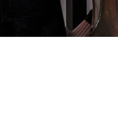
bare Museum | Mus
Kunst, geur en muziek